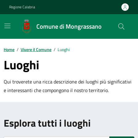
Vai ai contenuti
Vai al footer
Regione Calabria
Comune di Mongrassano
Home
/
Vivere il Comune
/
Luoghi
Luoghi
Qui troverete una ricca descrizione dei luoghi più significativi
e interessanti che compongono il nostro territorio.
Esplora tutti i luoghi