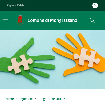
Vai ai contenuti
Vai al footer
Regione Calabria
Comune di Mongrassano
Home
/
Argomenti
/
Integrazione sociale