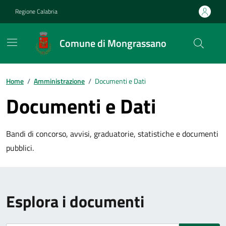
Vai ai contenuti
Vai al footer
Regione Calabria
Comune di Mongrassano
Home
/
Amministrazione
/
Documenti e Dati
Documenti e Dati
Bandi di concorso, avvisi, graduatorie, statistiche e documenti
pubblici.
Esplora i documenti