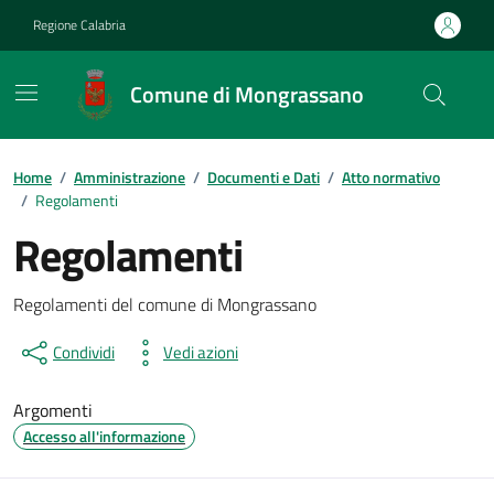
Vai ai contenuti
Vai al footer
Regione Calabria
Comune di Mongrassano
Home
/
Amministrazione
/
Documenti e Dati
/
Atto normativo
/
Regolamenti
Regolamenti
Dettagli del documento
Regolamenti del comune di Mongrassano
Condividi
Vedi azioni
Argomenti
Accesso all'informazione