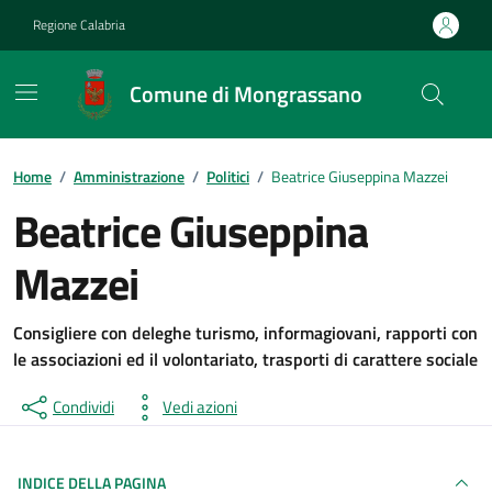
Vai ai contenuti
Vai al footer
Regione Calabria
Comune di Mongrassano
Home
/
Amministrazione
/
Politici
/
Beatrice Giuseppina Mazzei
Beatrice Giuseppina
Mazzei
Consigliere con deleghe turismo, informagiovani, rapporti con
le associazioni ed il volontariato, trasporti di carattere sociale
Condividi
Vedi azioni
INDICE DELLA PAGINA